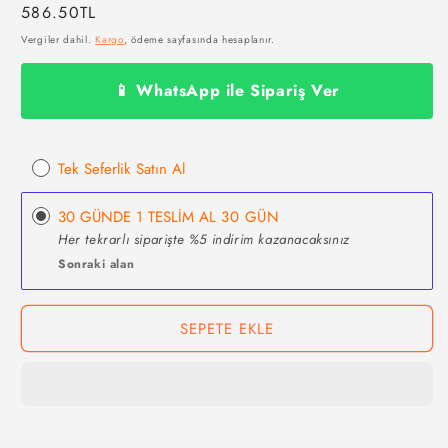
Normal
586.50TL
fiyat
Vergiler dahil.
Kargo
, ödeme sayfasında hesaplanır.
📱 WhatsApp ile Sipariş Ver
Tek Seferlik Satın Al
30 GÜNDE 1 TESLİM AL
30 GÜN
Her tekrarlı siparişte %5 indirim kazanacaksınız
Sonraki alan
SEPETE EKLE