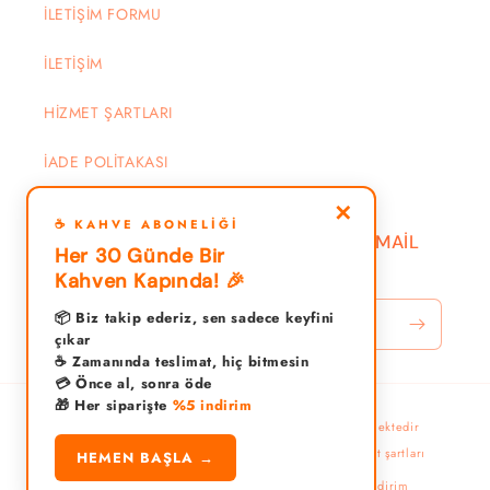
İLETİŞİM FORMU
İLETİŞİM
HİZMET ŞARTLARI
İADE POLİTAKASI
✕
☕ KAHVE ABONELIĞI
DUYURU VE KAMPANYALAR İÇİN EMAİL
Her 30 Günde Bir
YAZIN
Kahven Kapında! 🎉
📦 Biz takip ederiz, sen sadece keyfini
E-posta
çıkar
☕ Zamanında teslimat, hiç bitmesin
💳 Önce al, sonra öde
🎁 Her siparişte
%5 indirim
Ödeme
© 2026,
kahvecigeldi
Shopify tarafından desteklenmektedir
yöntemleri
Gizlilik politikası
Para iade politikası
Hizmet şartları
HEMEN BAŞLA →
İletişim bilgileri
Kargo politikası
Yasal bildirim