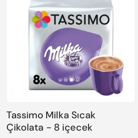
Medya
1
Tassimo Milka Sıcak
modda
oynatın
Çikolata - 8 içecek