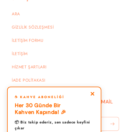
ARA
GİZLİLİK SÖZLEŞMESİ
İLETİŞİM FORMU
İLETİŞİM
HİZMET ŞARTLARI
İADE POLİTAKASI
✕
☕ KAHVE ABONELIĞI
DUYURU VE KAMPANYALAR İÇİN EMAİL
Her 30 Günde Bir
YAZIN
Kahven Kapında! 🎉
📦 Biz takip ederiz, sen sadece keyfini
E-posta
çıkar