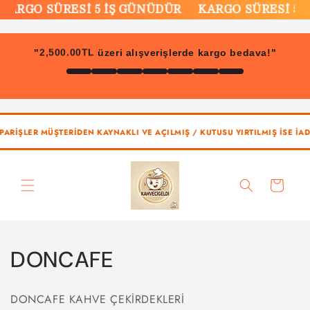
İçeriğe
KARGO SÜRESİ 5 İŞ GÜNÜDÜR
KARGO SÜRESİ 5 İ
atla
"
üzeri alışverişlerde kargo bedava!"
2,500.00TL
PARİŞLER MÜŞTERİDEN KAYNAKLI VE AÇILMIŞ / KUTUSU YIRTILMIŞ İSE İAD
Sepet
K
DONCAFE
o
DONCAFE KAHVE ÇEKİRDEKLERİ