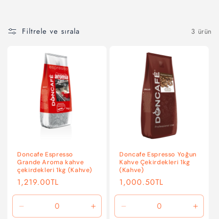
l
e
Filtrele ve sırala
3 ürün
k
s
i
y
o
n
:
Doncafe Espresso
Doncafe Espresso Yoğun
Grande Aroma kahve
Kahve Çekirdekleri 1kg
çekirdekleri 1kg (Kahve)
(Kahve)
Normal
1,219.00TL
Normal
1,000.50TL
fiyat
fiyat
Default
Default
Default
Defaul