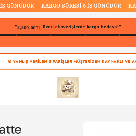
 GÜNÜDÜR
KARGO SÜRESİ 5 İŞ GÜNÜDÜR
KARGO
2,500.00TL
"
üzeri alışverişlerde kargo bedava!"
ANLIŞ VERİLEN SİPARİŞLER MÜŞTERİDEN KAYNAKLI VE AÇILMIŞ /
Ürün
atte
bilgisine
atla