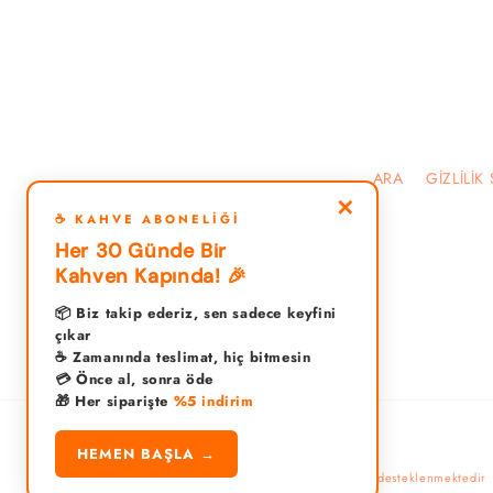
ARA
GİZLİLİK
✕
☕ KAHVE ABONELIĞI
Her 30 Günde Bir
Kahven Kapında! 🎉
📦 Biz takip ederiz, sen sadece keyfini
çıkar
☕ Zamanında teslimat, hiç bitmesin
💳 Önce al, sonra öde
🎁 Her siparişte
%5 indirim
HEMEN BAŞLA →
© 2026,
kahvecigeldi
Shopify tarafından desteklenmektedir