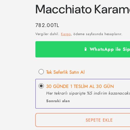
Macchiato Karame
Normal
782.00TL
fiyat
Vergiler dahil.
Kargo
, ödeme sayfasında hesaplanır.
📱 WhatsApp ile Sip
Tek Seferlik Satın Al
30 GÜNDE 1 TESLİM AL
30 GÜN
Her tekrarlı siparişte %5 indirim kazanacaks
Sonraki alan
SEPETE EKLE