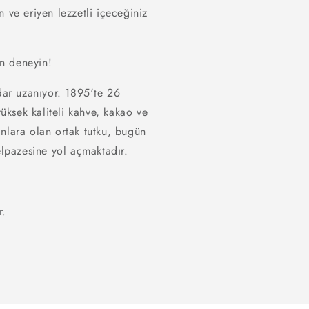
 ve eriyen lezzetli içeceğiniz
en deneyin!
adar uzanıyor. 1895'te 26
ksek kaliteli kahve, kakao ve
nlara olan ortak tutku, bugün
elpazesine yol açmaktadır.
r.