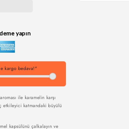
Medya
1
modda
oynatın
ödeme yapın
rde kargo bedava!"
aroması ile karamelin karşı
ç etkileyici katmandaki büyülü
mel kapsülünü çalkalayın ve