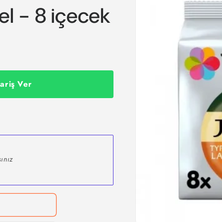
l - 8 içecek
ariş Ver
ınız