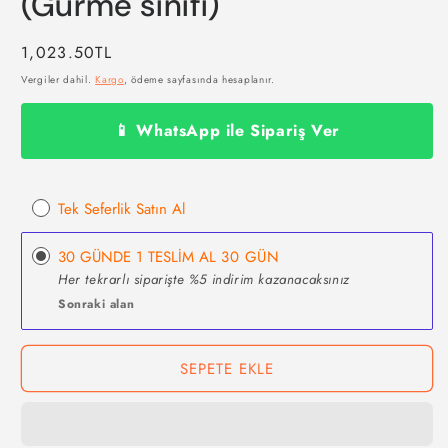
(Gurme sınıfı)
Normal
1,023.50TL
fiyat
Vergiler dahil.
Kargo
, ödeme sayfasında hesaplanır.
📱 WhatsApp ile Sipariş Ver
Tek Seferlik Satın Al
30 GÜNDE 1 TESLİM AL
30 GÜN
Her tekrarlı siparişte %5 indirim kazanacaksınız
Sonraki alan
SEPETE EKLE