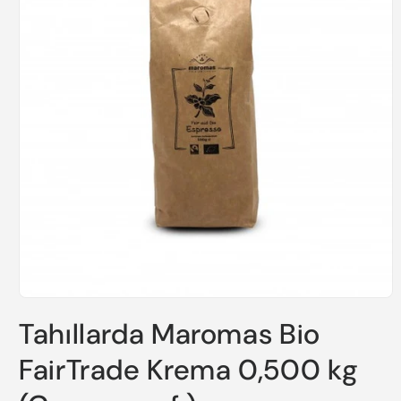
Medya
1
Tahıllarda Maromas Bio
modda
oynatın
FairTrade Krema 0,500 kg