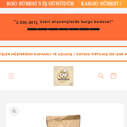
İçeriğe
ARGO SÜRESİ 5 İŞ GÜNÜDÜR
KARGO SÜRESİ 5 İ
atla
2,500.00TL
"
üzeri alışverişlerde kargo bedava!"
ŞLER MÜŞTERİDEN KAYNAKLI VE AÇILMIŞ / KUTUSU YIRTILMIŞ İSE İADE M
Sepet
Ürün
bilgisine
atla