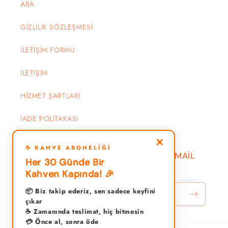
ARA
GİZLİLİK SÖZLEŞMESİ
İLETİŞİM FORMU
İLETİŞİM
HİZMET ŞARTLARI
İADE POLİTAKASI
✕
☕ KAHVE ABONELIĞI
DUYURU VE KAMPANYALAR İÇİN EMAİL
Her 30 Günde Bir
YAZIN
Kahven Kapında! 🎉
📦 Biz takip ederiz, sen sadece keyfini
E-posta
çıkar
☕ Zamanında teslimat, hiç bitmesin
💳 Önce al, sonra öde