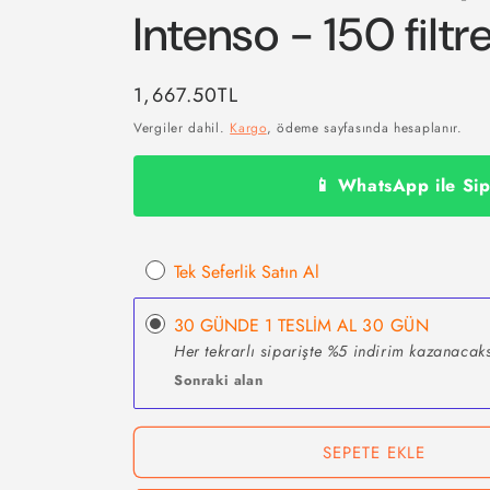
Intenso - 150 filtr
Normal
1,667.50TL
fiyat
Vergiler dahil.
Kargo
, ödeme sayfasında hesaplanır.
📱 WhatsApp ile Sip
Tek Seferlik Satın Al
30 GÜNDE 1 TESLİM AL
30 GÜN
Her tekrarlı siparişte %5 indirim kazanacaks
Sonraki alan
SEPETE EKLE