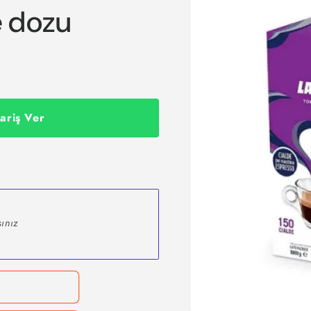
e dozu
ariş Ver
ınız