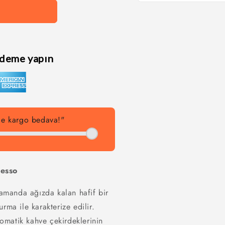
Medya
1
modda
oynatın
ödeme yapın
rde kargo bedava!"
resso
zamanda ağızda kalan hafif bir
rma ile karakterize edilir.
omatik kahve çekirdeklerinin