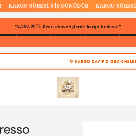
KARGO SÜRESİ 5 İŞ GÜNÜDÜR
KARGO SÜRESİ 5 
2,500.00TL
"
üzeri alışverişlerde kargo bedava!"
🔄 KARGO KAYIP & GECİKMELERİNDE
Ürün
resso
bilgisine
atla