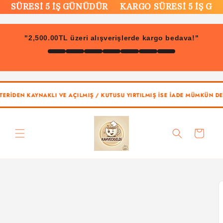
İçeriğe
SÜRESİ 5 İŞ GÜNÜDÜR
KARGO SÜRESİ 5 İŞ GÜNÜ
atla
2,500.00TL
"
üzeri alışverişlerde kargo bedava!"
DEN KAYNAKLI VE AÇILMIŞ / KUTUSU YIRTILMIŞ İSE İADE MÜMKÜN DEĞİLDİ
Sepet
Ürün
bilgisine
atla