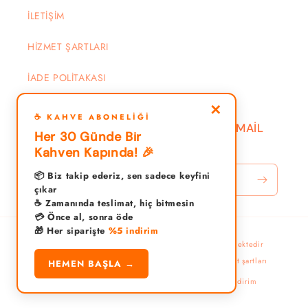
İLETİŞİM
HİZMET ŞARTLARI
İADE POLİTAKASI
✕
☕ KAHVE ABONELIĞI
DUYURU VE KAMPANYALAR İÇİN EMAİL
Her 30 Günde Bir
YAZIN
Kahven Kapında! 🎉
📦 Biz takip ederiz, sen sadece keyfini
E-posta
çıkar
☕ Zamanında teslimat, hiç bitmesin
💳 Önce al, sonra öde
🎁 Her siparişte
%5 indirim
Ödeme
© 2026,
kahvecigeldi
Shopify tarafından desteklenmektedir
yöntemleri
Gizlilik politikası
Para iade politikası
Hizmet şartları
HEMEN BAŞLA →
İletişim bilgileri
Kargo politikası
Yasal bildirim