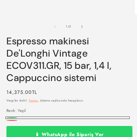
oynatın
M
2
m
/
1
/
2
o
Espresso makinesi
De'Longhi Vintage
ECOV311.GR, 15 bar, 1,4 l,
Cappuccino sistemi
Normal
14,375.00TL
fiyat
Vergiler dahil.
Kargo
, ödeme sayfasında hesaplanır.
Renk:
Yeşil
Yeşil
Kırmızı
📱 WhatsApp ile Sipariş Ver