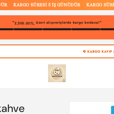
KARGO SÜRESİ 5 İŞ GÜNÜDÜR
KARGO SÜRESİ 
2,500.00TL
"
üzeri alışverişlerde kargo bedava!"
🔄 KARGO KAYIP & GECİ
Ürün
 kahve
bilgisine
atla