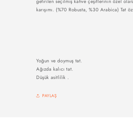
getirilen seçilmiş kahve çeşitlerinin özel olar
karışımı.
(%70 Robusta, %30 Arabica) Tat özel
Yoğun ve doymuş tat.
Ağızda kalıcı tat.
Düşük asitlilik .
PAYLAŞ