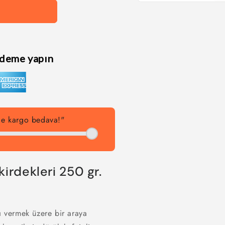
Medya
1
modda
oynatın
ödeme yapın
rde kargo bedava!"
irdekleri 250 gr.
ı vermek üzere bir araya