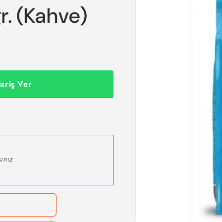
r. (Kahve)
ariş Ver
ınız