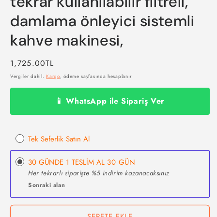
tekrar kullanılabilir filtreli,
damlama önleyici sistemli
kahve makinesi,
Normal
1,725.00TL
fiyat
Vergiler dahil.
Kargo
, ödeme sayfasında hesaplanır.
📱 WhatsApp ile Sipariş Ver
Tek Seferlik Satın Al
30 GÜNDE 1 TESLİM AL
30 GÜN
Her tekrarlı siparişte %5 indirim kazanacaksınız
Sonraki alan
SEPETE EKLE