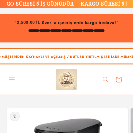
İçeriğe
ÜRESİ 5 İŞ GÜNÜDÜR
KARGO SÜRESİ 5 İŞ GÜNÜ
atla
2,500.00TL
"
üzeri alışverişlerde kargo bedava!"
N KAYNAKLI VE AÇILMIŞ / KUTUSU YIRTILMIŞ İSE İADE MÜMKÜN DEĞİLDİR
Sepet
Ürün
bilgisine
atla