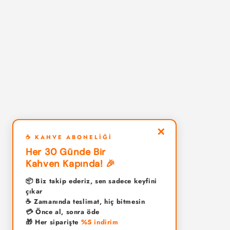
✕
☕ KAHVE ABONELIĞI
Her 30 Günde Bir
Kahven Kapında! 🎉
📦 Biz takip ederiz, sen sadece keyfini
çıkar
☕ Zamanında teslimat, hiç bitmesin
💳 Önce al, sonra öde
🎁 Her siparişte
%5 indirim