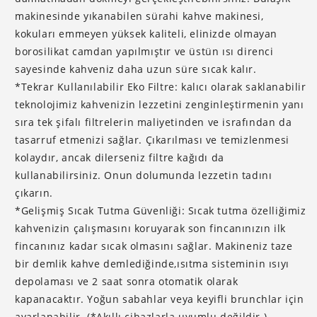
makinesinde yıkanabilen sürahi kahve makinesi,
kokuları emmeyen yüksek kaliteli, elinizde olmayan
borosilikat camdan yapılmıştır ve üstün ısı direnci
sayesinde kahveniz daha uzun süre sıcak kalır.
*Tekrar Kullanılabilir Eko Filtre: kalıcı olarak saklanabilir
teknolojimiz kahvenizin lezzetini zenginleştirmenin yanı
sıra tek şifalı filtrelerin maliyetinden ve israfından da
tasarruf etmenizi sağlar. Çıkarılması ve temizlenmesi
kolaydır, ancak dilerseniz filtre kağıdı da
kullanabilirsiniz. Onun dolumunda lezzetin tadını
çıkarın.
*Gelişmiş Sıcak Tutma Güvenliği: Sıcak tutma özelliğimiz
kahvenizin çalışmasını koruyarak son fincanınızın ilk
fincanınız kadar sıcak olmasını sağlar. Makineniz taze
bir demlik kahve demlediğinde,ısıtma sisteminin ısıyı
depolaması ve 2 saat sonra otomatik olarak
kapanacaktır. Yoğun sabahlar veya keyifli brunchlar için
ayarlanabilir. (*Akıllı cihazlarla uyumlu değildir.)